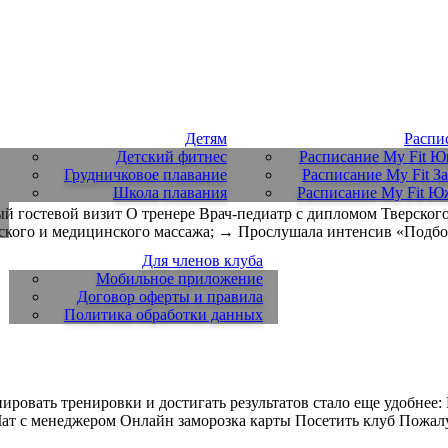
Детям
Распи
Детский фитнес
Расписание My Fit Ю
Грудничковое плавание
Расписание My Fit За
Школа плавания
Расписание My Fit 
й гостевой визит О тренере Врач-педиатр с дипломом Тверского
ского и медицинского массажа; → Прослушала интенсив «Подб
Для членов клуба
Мобильное приложение
Договор оферты и правила
Политика обработки данных
овать тренировки и достигать результатов стало еще удобнее: 
 Чат с менеджером Онлайн заморозка карты Посетить клуб Пожал