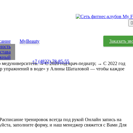
сание
MyBeauty
Заказать зв
ность
става
Южный
+7 (4822) 78-85-55
 медуниверситета. → С 2020 год врач-педиатр; → С 2022 год
ор упражнений в воде» у Алины Шаталовой — чтобы каждое
Расписание тренировок всегда под рукой Онлайн запись на
уйста, заполните форму, и наш менеджер свяжется с Вами Для