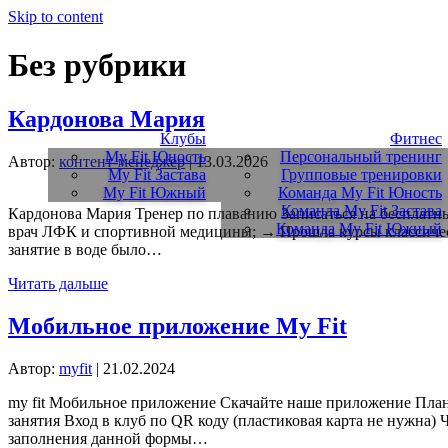
Skip to content
Без рубрики
Кардонова Мария
Клубы
Фитнес
My Fit Юность
Персональный тренинг
Автор:
контент-менеджер
|
13.03.2026
My Fit Застава
Групповые тренировки
My Fit Южный
Команда My Fit Юность
Команда My Fit Застава
Кардонова Мария Тренер по плаванию Записаться на бесплатны
Команда My Fit Южный
врач ЛФК и спортивной медицины; → Прошла курсы классиче
занятие в воде было…
Читать дальше
Мобильное приложение My Fit
Автор:
myfit
|
21.02.2024
my fit Мобильное приложение Скачайте наше приложение Планир
занятия Вход в клуб по QR коду (пластиковая карта не нужна)
заполнения данной формы…