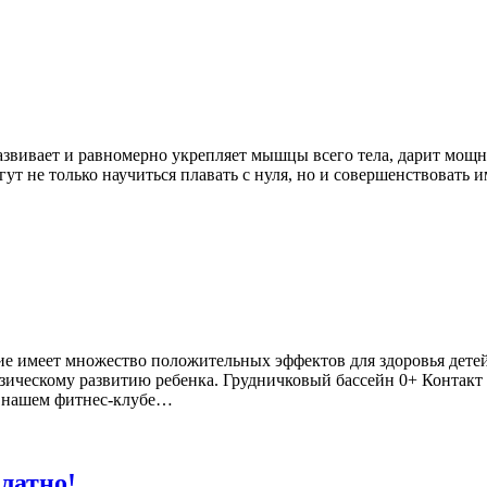
азвивает и равномерно укрепляет мышцы всего тела, дарит мощны
гут не только научиться плавать с нуля, но и совершенствоват
ание имеет множество положительных эффектов для здоровья дете
ическому развитию ребенка. Грудничковый бассейн 0+ Контакт 
В нашем фитнес-клубе…
платно!