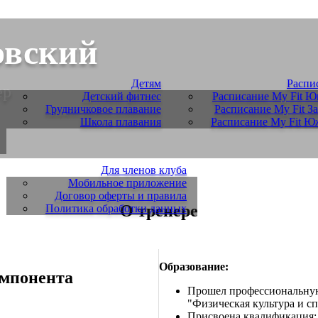
овский
Детям
Распи
ер
Детский фитнес
Расписание My Fit Ю
Грудничковое плавание
Расписание My Fit За
Школа плавания
Расписание My Fit 
Для членов клуба
Мобильное приложение
Договор оферты и правила
О тренере
Политика обработки данных
Образование:
омпонента
Прошел профессиональную
"Физическая культура и с
Присвоена квалификация: