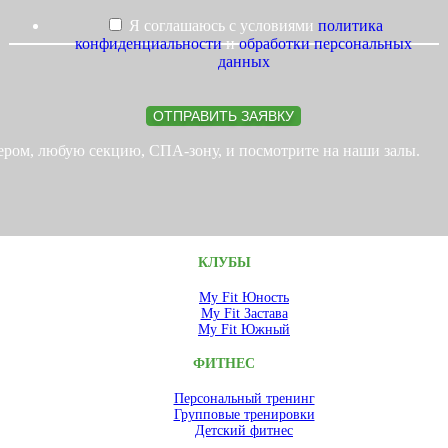
Я соглашаюсь с условиями
политика
конфиденциальности
и
обработки персональных
данных
ОТПРАВИТЬ ЗАЯВКУ
нером, любую секцию, СПА-зону, и посмотрите на наши залы.
КЛУБЫ
My Fit Юность
My Fit Застава
My Fit Южный
ФИТНЕС
Персональный тренинг
Групповые тренировки
Детский фитнес